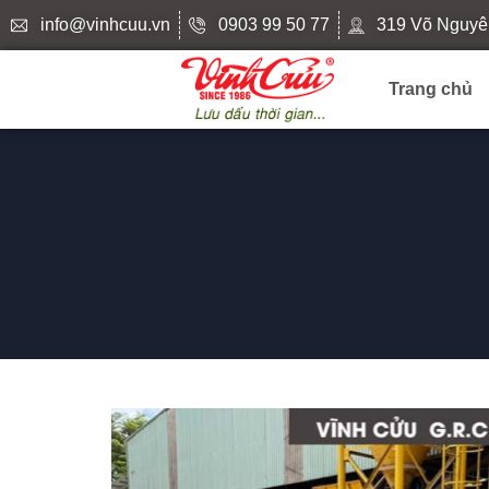
info@vinhcuu.vn
0903 99 50 77
319 Võ Nguyê
Trang chủ