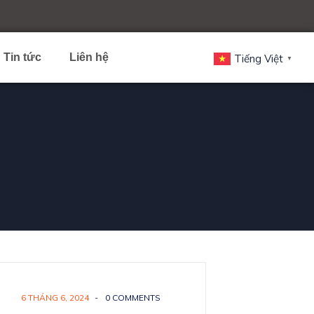
Tin tức
Liên hệ
Tiếng Việt
▼
6 THÁNG 6, 2024
-
0 COMMENTS