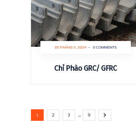
15 THÁNG 3, 2024
-
0 COMMENTS
Chỉ Phào GRC/ GFRC
...
1
2
3
9