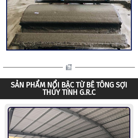
SẢN PHẨM NỔI BẬC TỪ BÊ TÔNG SỢI
THỦY TINH G.R.C