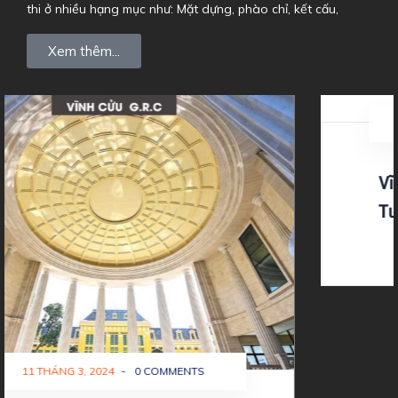
thi ở nhiều hạng mục như: Mặt dựng, phào chỉ, kết cấu,
Xem thêm...
7 THÁNG 3, 2024
-
0 COMMENTS
Vĩnh Cửu làm lễ khởi công dự án
Tượng Phật chùa Phật Quốc Vạn
Thành