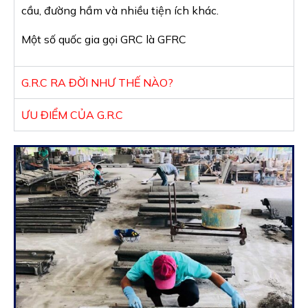
cầu, đường hầm và nhiều tiện ích khác.
Một số quốc gia gọi GRC là GFRC
G.R.C RA ĐỜI NHƯ THẾ NÀO?
ƯU ĐIỂM CỦA G.R.C