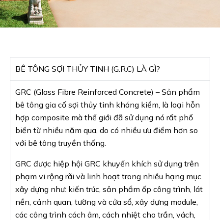
BÊ TÔNG SỢI THỦY TINH (G.R.C) LÀ GÌ?
GRC (Glass Fibre Reinforced Concrete) – Sản phẩm
bê tông gia cố sợi thủy tinh kháng kiềm, là loại hỗn
hợp composite mà thế giới đã sử dụng nó rất phổ
biến từ nhiều năm qua, do có nhiều ưu điểm hơn so
với bê tông truyền thống.
GRC được hiệp hội GRC khuyến khích sử dụng trên
phạm vi rộng rãi và linh hoạt trong nhiều hạng mục
xây dựng như: kiến trúc, sản phẩm ốp công trình, lát
nền, cảnh quan, tường và cửa sổ, xây dựng module,
các công trình cách âm, cách nhiệt cho trần, vách,