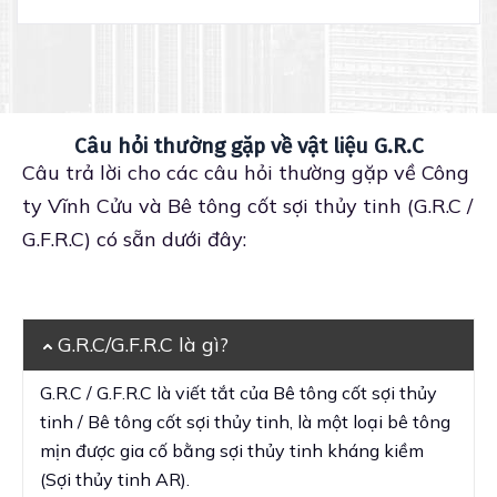
Câu hỏi thường gặp về vật liệu G.R.C
Câu trả lời cho các câu hỏi thường gặp về Công
ty Vĩnh Cửu và Bê tông cốt sợi thủy tinh (G.R.C /
G.F.R.C) có sẵn dưới đây:
G.R.C/G.F.R.C là gì?
G.R.C / G.F.R.C là viết tắt của Bê tông cốt sợi thủy
tinh / Bê tông cốt sợi thủy tinh, là một loại bê tông
mịn được gia cố bằng sợi thủy tinh kháng kiềm
(Sợi thủy tinh AR).