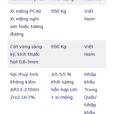
Xi măng PC40
950 Kg
Việt
Xi măng nghi
Nam
sơn hoặc tương
đương
Cát vàng sàng
950 Kg
Việt
kỹ, kích thước
Nam
hạt 0,8-3mm
Sợi thuỷ tinh
4,0-5,5 %
Nhập
kháng kiềm
Khối lượng
khẩu
AR13-2700H
hỗn hợp cát
Trung
Zro2 16.7%
+ xi măng
Quốc/
Nhập
khẩu