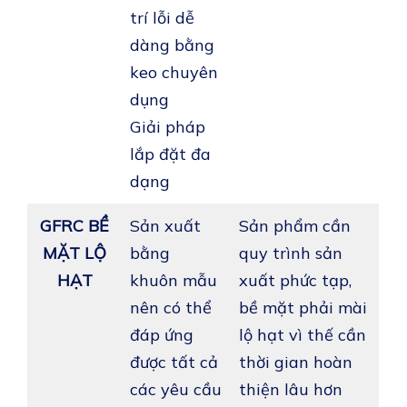
trí lỗi dễ
dàng bằng
keo chuyên
dụng
Giải pháp
lắp đặt đa
dạng
GFRC BỀ
Sản xuất
Sản phẩm cần
MẶT LỘ
bằng
quy trình sản
HẠT
khuôn mẫu
xuất phức tạp,
nên có thể
bề mặt phải mài
đáp ứng
lộ hạt vì thế cần
được tất cả
thời gian hoàn
các yêu cầu
thiện lâu hơn