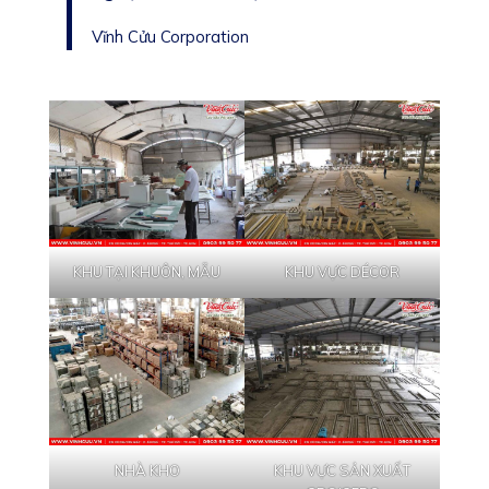
Vĩnh Cửu Corporation
KHU TẠI KHUÔN, MẪU
KHU VỰC DÉCOR
NHÀ KHO
KHU VỰC SẢN XUẤT