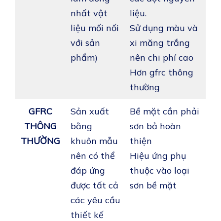
nhất vật
liệu.
liệu mối nối
Sử dụng màu và
với sản
xi măng trắng
phẩm)
nên chi phí cao
Hơn gfrc thông
thường
GFRC
Sản xuất
Bề mặt cần phải
THÔNG
bằng
sơn bả hoàn
THƯỜNG
khuôn mẫu
thiện
nên có thể
Hiệu ứng phụ
đáp ứng
thuộc vào loại
được tất cả
sơn bề mặt
các yêu cầu
thiết kế