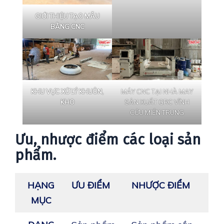
GIỚI THIỆU TẠO MẪU
BẰNG CNC
KHU VỰC XỬ LÝ KHUÔN,
MÁY CNC TẠI NHÀ MAY
KHO
SẢN XUẤT GRC VĨNH
CỬU MIỀN TRUNG
Ư
u, nhược điểm các loại sản
phẩm
.
HẠNG
ƯU ĐIỂM
NHƯỢC ĐIỂM
MỤC