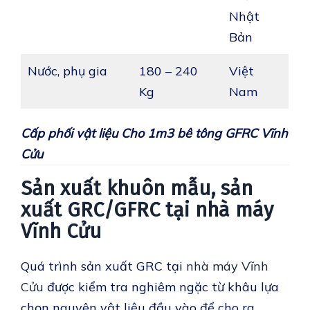
Nhật
Bản
Nước, phụ gia
180 – 240
Việt
Kg
Nam
Cấp phối vật liệu Cho 1m3 bê tông GFRC Vĩnh
Cửu
Sản xuất khuôn mẫu, sản
xuất GRC/GFRC tại nhà máy
Vĩnh Cửu
Quá trình sản xuất GRC tại
nhà máy Vĩnh
Cửu
được kiểm tra nghiêm ngặc từ khâu lựa
chọn nguyên vật liệu đầu vào để cho ra