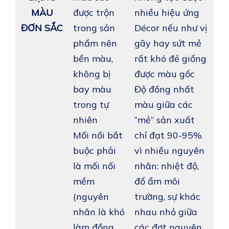
MÀU
được trộn
nhiều hiệu ứng
ĐƠN SẮC
trong sản
Décor nếu như vị
phẩm nên
gãy hay sứt mẻ
bền màu,
rất khó đẻ giống
không bị
được màu gốc
bay màu
Độ đồng nhất
trong tự
màu giữa các
nhiên
“mẻ” sản xuất
Mối nối bắt
chỉ đạt 90-95%
buộc phải
vì nhiều nguyên
là mối nối
nhân: nhiệt độ,
mềm
đổ ẩm môi
(nguyên
trường, sự khác
nhân là khó
nhau nhỏ giữa
làm đồng
các đợt nguyên