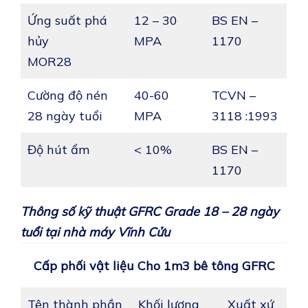
Ứng suất phá
12 – 30
BS EN –
hủy
MPA
1170
MOR28
Cường độ nén
40-60
TCVN –
28 ngày tuổi
MPA
3118 :1993
Độ hút ẩm
< 10%
BS EN –
1170
Thông số kỹ thuật GFRC Grade 18 – 28 ngày
tuổi tại nhà máy Vĩnh Cửu
Cấp phối vật liệu Cho 1m3 bê tông GFRC
Tên thành phần
Khối lượng
Xuất xứ