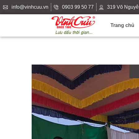
info@vinhcuu.vn
0903 99 50 77
319 Võ Nguyê
Trang chủ