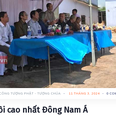
 CÔNG TƯỢNG PHẬT - TƯỢNG CHÚA
-
11 THÁNG 3, 2024
-
0 CO
ồi cao nhất Đông Nam Á