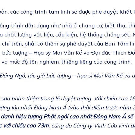
ản, các công trình tâm linh sẽ được phê duyệt khắt 
ng trình dân dụng như nhà ở, chung cư, biệt thự…thì
a chất lượng vật liệu, cấu kiện, hệ thống chống sét…
u chí trên, phải có thêm sự phê duyệt của Ban Tâm l
 giả bức tượng – Họa sỹ Mai Văn Kế và Đại đức Thích
và mức độ tôn nghiêm, thiêng liêng của công trình.
Đồng Ngộ, tác giả bức tượng – họa sĩ Mai Văn Kế và đ
 sơn hoàn thiện trong lễ duyệt tượng. Với chiều cao 1
tượng lớn nhất Đông Nam Á (vào thời điểm trước năm 
,
danh hiệu tượng Phật ngồi cao nhất Đông Nam Á sẽ t
 với chiều cao 73m
, cũng do Công ty Vĩnh Cửu vinh d