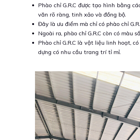
Phào chỉ G.R.C được tạo hình bằng c
văn rõ ràng, tinh xảo và đồng bộ.
Đây là ưu điểm mà chỉ có phào chỉ G.R.
Ngoài ra, phào chỉ G.R.C còn có màu sắ
Phào chỉ G.R.C là vật liệu linh hoạt, 
dựng có nhu cầu trang trí tỉ mỉ.