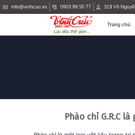
info@vinhcuu.vn
0903 99 50 77
319 Võ Nguyê
Trang chủ
Phào chỉ G.R.C là
Phào chỉ là một loại vật liệu trang trí