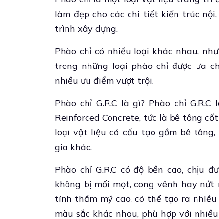
làm đẹp cho các chi tiết kiến trúc nội
trình xây dựng.
Phào chỉ có nhiều loại khác nhau, như
trong những loại phào chỉ được ưa c
nhiều ưu điểm vượt trội.
Phào chỉ G.R.C là gì? Phào chỉ G.R.C l
Reinforced Concrete, tức là bê tông cốt
loại vật liệu có cấu tạo gồm bê tông,
gia khác.
Phào chỉ G.R.C có độ bền cao, chịu đư
không bị mối mọt, cong vênh hay nứt n
tính thẩm mỹ cao, có thể tạo ra nhiều
màu sắc khác nhau, phù hợp với nhiều 