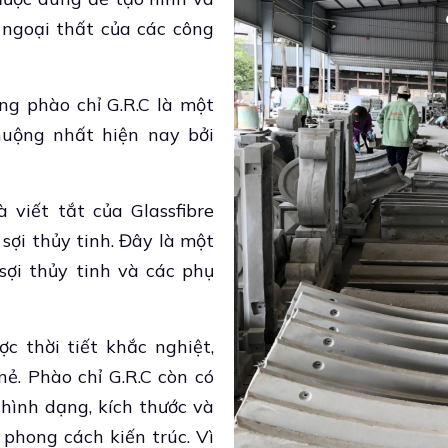
, ngoại thất của các công
ng phào chỉ G.R.C là một
huộng nhất hiện nay bởi
à viết tắt của Glassfibre
 sợi thủy tinh. Đây là một
 sợi thủy tinh và các phụ
ợc thời tiết khắc nghiệt,
ẻ. Phào chỉ G.R.C còn có
 hình dạng, kích thước và
phong cách kiến trúc. Vì