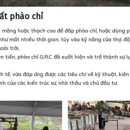
uất phào chỉ
xi măng hoặc thạch cao để đắp phào chỉ, hoặc dùng 
như mất nhiều thời gian, tùy vào kỹ năng của thợ, độ
oài trời.
 tiến, phào chỉ G.R.C đã xuất hiện và trở thành sự l
 tế, vừa đáp ứng được các tiêu chí về kỹ thuật, kiến
nh của các kiến trúc sư, nhà thầu và chủ đầu tư.