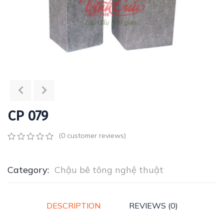
CP 079
(
0
customer reviews)
0
5
0
out
of
Category:
Chậu bê tông nghệ thuật
based
on
customer
ratings
DESCRIPTION
REVIEWS (0)