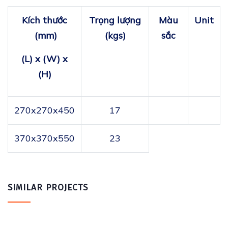
Kí​ch thước​
Trọ​ng lượ​ng
Mà​u
Unit
(mm)
(kgs)
sắc
(L) x (W) x
(H)
270x270x450
17
370x370x550
23
SIMILAR PROJECTS