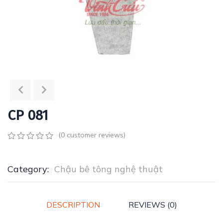
CP 081
(
0
customer reviews)
0
5
0
out
of
Category:
Chậu bê tông nghệ thuật
based
on
customer
ratings
DESCRIPTION
REVIEWS (0)