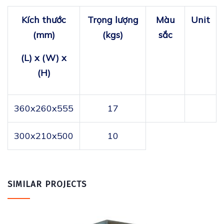
Kí​ch thước
Trọ​ng lư​ợ​ng
Màu​
Unit
(mm)
(kgs)
sắc
(L) x (W) x
(H)
360x260x555
17
300x210x500
10
SIMILAR PROJECTS