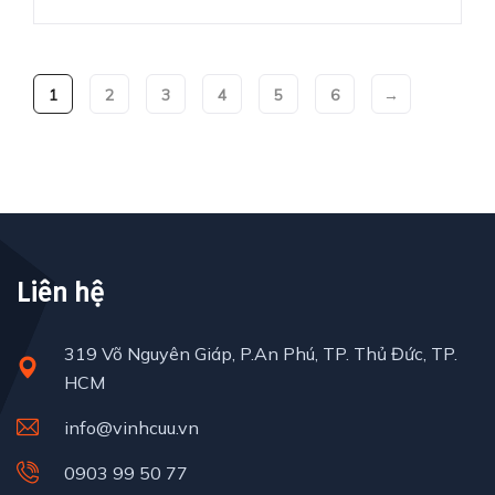
1
2
3
4
5
6
→
Liên hệ
319 Võ Nguyên Giáp, P.An Phú, TP. Thủ Đức, TP.
HCM
info@vinhcuu.vn
0903 99 50 77