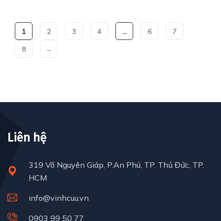
1
2
3
4
…
6
7
8
→
Liên hệ
319 Võ Nguyên Giáp, P.An Phú, TP. Thủ Đức, TP.
HCM
info@vinhcuu.vn
0903 99 50 77