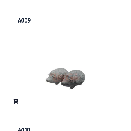
A009
A010