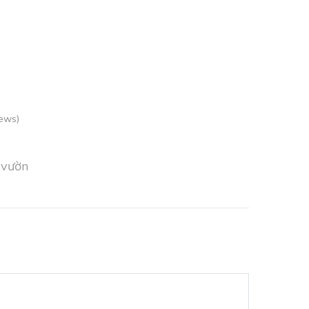
ews)
 vườn