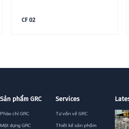
CF 02
Sản phẩm GRC
Services
Late
Phào chỉ GRC
Tư vấn về GRC
Mặt dựng GRC
Thiết kế sản phẩm