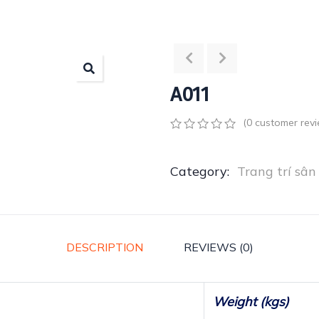
A011
(
0
customer revi
0
5
0
out
of
Category:
Trang trí sân
based
on
customer
ratings
DESCRIPTION
REVIEWS (0)
Weight (kgs)