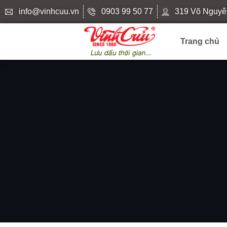
info@vinhcuu.vn
0903 99 50 77
319 Võ Nguyê
Trang chủ