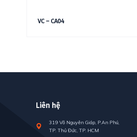
VC – CA04
Liên hệ
319 Võ Nguyên Giáp, P.An Phú,
TP. Thủ Đức, TP. HCM