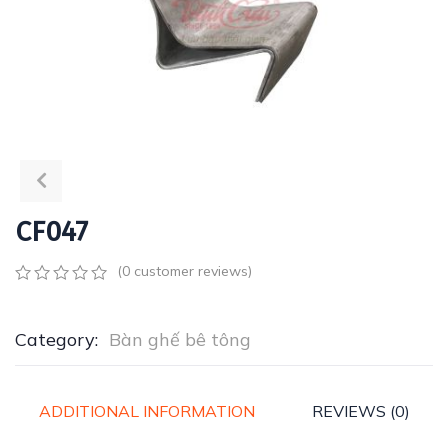
CF047
(
0
customer reviews)
0
5
0
out
of
Category:
Bàn ghế bê tông
based
on
customer
ratings
ADDITIONAL INFORMATION
REVIEWS (0)