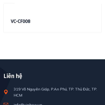
VC-CF008
Liên hệ
319 Võ Nguyên Giáp, P.An Phú, TP. Thủ Đức, TP.
HCM
info@vinhcuu.vn