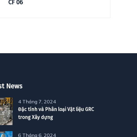
CF 06
D
st News
4 Tháng 7, 2024
Đặc tính và Phân loại Vật liệu GRC
trong Xây dựng
6 Tháng 6, 2024