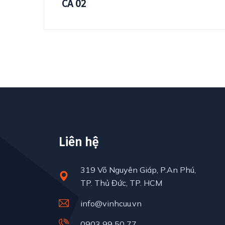
CA 02
Liên hệ
319 Võ Nguyên Giáp, P.An Phú,
TP. Thủ Đức, TP. HCM
info@vinhcuu.vn
0903 99 50 77