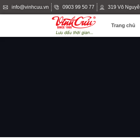
info@vinhcuu.vn
0903 99 50 77
319 Võ Nguyê
Trang chủ