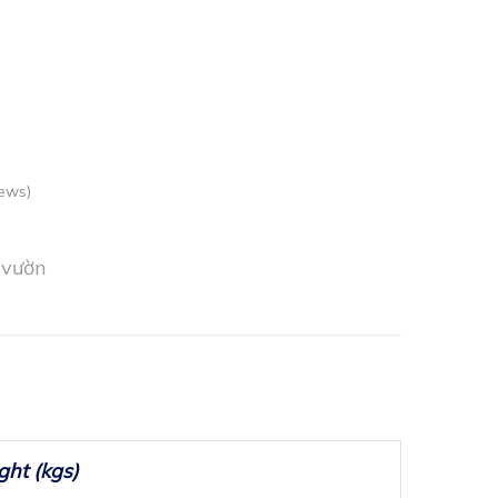
ews)
 vườn
ht (kgs)