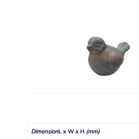
Dimension
L x W x H
(mm)