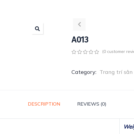
A013
(
0
customer revi
0
5
0
out
of
Category:
Trang trí sân
based
on
customer
ratings
DESCRIPTION
REVIEWS (0)
Weig