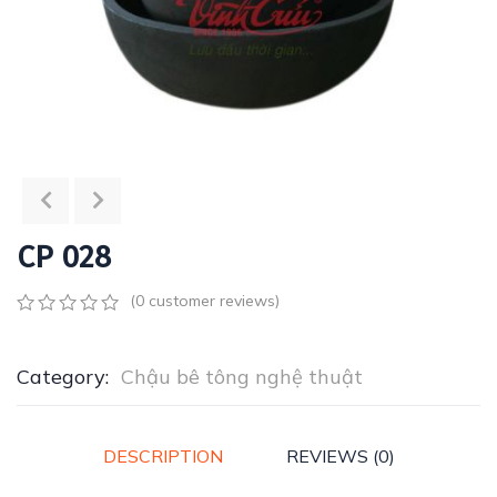
CP 028
(
0
customer reviews)
0
5
0
out
of
Category:
Chậu bê tông nghệ thuật
based
on
customer
ratings
DESCRIPTION
REVIEWS (0)