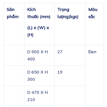
Sản
Kích
Trọng
Màu
phẩm
thước (mm)
lượng
(kgs)
sắc
(L) x (W) x
(H)
D 900 X H
27
Đen
400
D 650 X H
19
300
D 470 X H
210