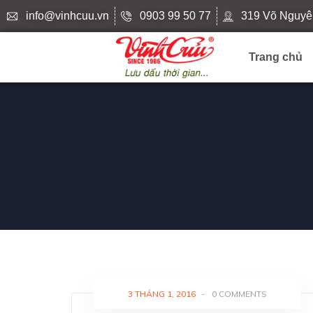
info@vinhcuu.vn
0903 99 50 77
319 Võ Nguyê
Trang chủ
3 THÁNG 1, 2016
-
0 COMMENTS