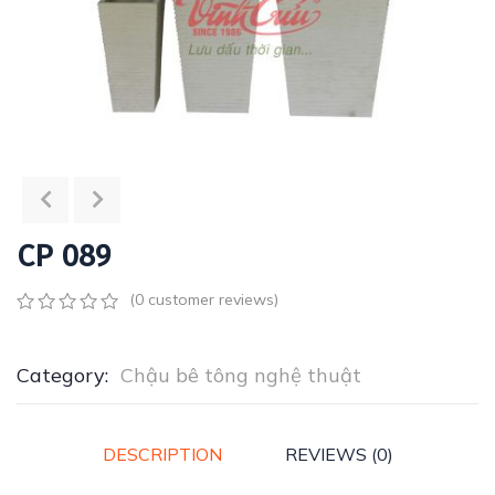
CP 089
(
0
customer reviews)
0
5
0
out
of
Category:
Chậu bê tông nghệ thuật
based
on
customer
ratings
DESCRIPTION
REVIEWS (0)