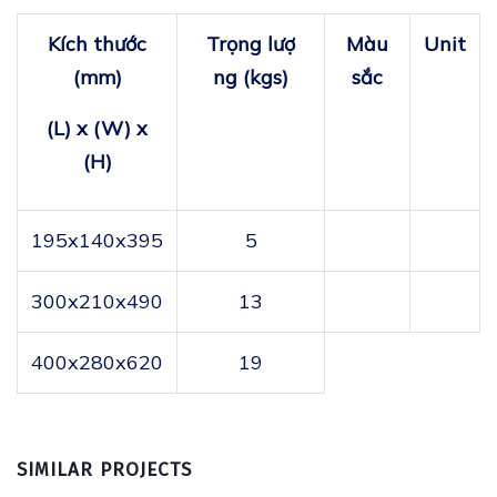
Kí​ch thước
Trọ​ng lư​ợ​
Màu​
Unit
(mm)
ng
(kgs)
sắc
(L) x (W) x
(H)
195x140x395
5
300x210x490
13
400x280x620
19
SIMILAR PROJECTS