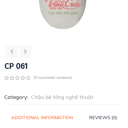
CP 061
(
0
customer reviews)
0
5
0
out
of
Category:
Chậu bê tông nghệ thuật
based
on
customer
ratings
ADDITIONAL INFORMATION
REVIEWS (0)