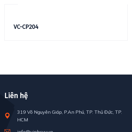
VC-CP204
Liên hệ
319 Võ Nguyên Giáp, P.An Phú, TP. Thủ Đức, TP.
HCM
info@vinhcuu.vn