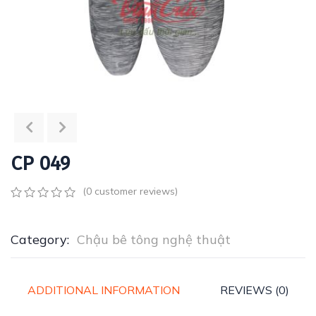
CP 049
(
0
customer reviews)
0
5
0
out
of
Category:
Chậu bê tông nghệ thuật
based
on
customer
ratings
ADDITIONAL INFORMATION
REVIEWS (0)