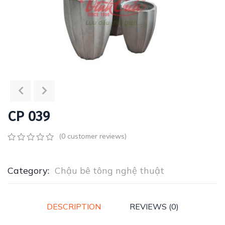
CP 039
(
0
customer reviews)
0
5
0
out
of
Category:
Chậu bê tông nghệ thuật
based
on
customer
ratings
DESCRIPTION
REVIEWS (0)