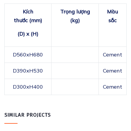
Kí​ch
Trọ​ng lư​ợ​ng
Mà​u
thước
(mm)
(kg)
sắc
(D) x (H)
D560xH680
Cement
D390xH530
Cement
D300xH400
Cement
SIMILAR PROJECTS