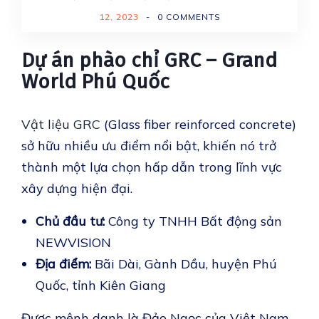
12, 2023
-
0 COMMENTS
Dự án phào chỉ GRC – Grand
World Phú Quốc
Vật liệu GRC
(Glass fiber reinforced concrete)
sở hữu nhiều ưu điểm nổi bật, khiến nó trở
thành một lựa chọn hấp dẫn trong lĩnh vực
xây dựng hiện đại.
Chủ đầu tư:
Công ty TNHH Bất động sản
NEWVISION
Địa điểm:
Bãi Dài, Gành Dầu, huyện Phú
Quốc, tỉnh Kiên Giang
Được mệnh danh là Đảo Ngọc của Việt Nam,