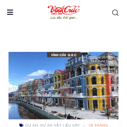
DỰ ÁN
,
DỰ ÁN VẬT LIỆU GRC
-
15 THÁNG