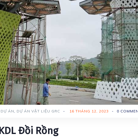
DỰ ÁN
,
DỰ ÁN VẬT LIỆU GRC
-
16 THÁNG 12, 2023
-
0 COMME
 KDL Đồi Rồng