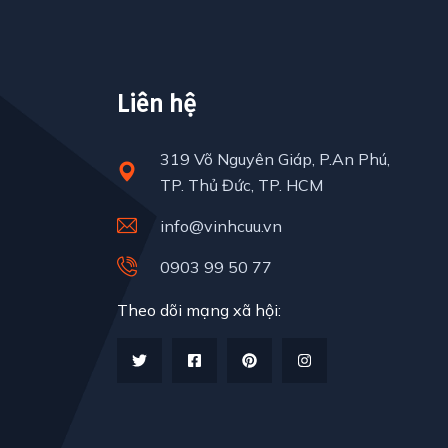
Liên hệ
319 Võ Nguyên Giáp, P.An Phú,
TP. Thủ Đức, TP. HCM
info@vinhcuu.vn
0903 99 50 77
Theo dõi mạng xã hội: