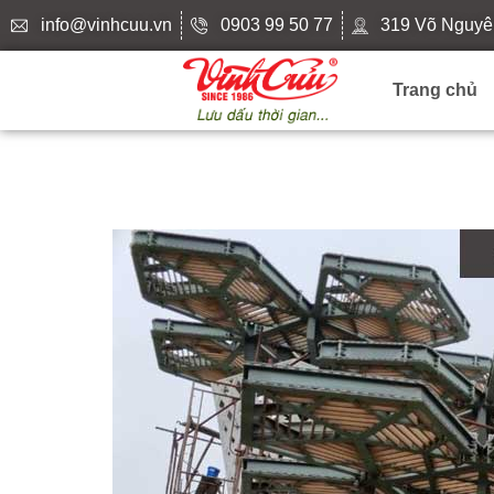
info@vinhcuu.vn
0903 99 50 77
319 Võ Nguyê
Trang chủ