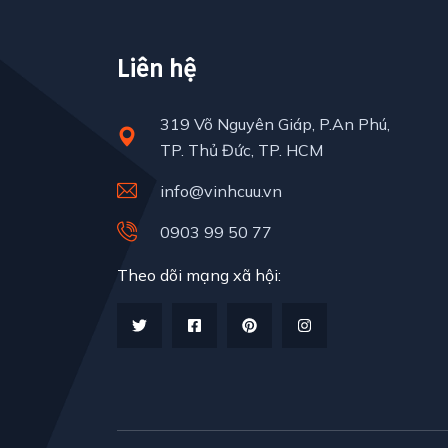
Liên hệ
319 Võ Nguyên Giáp, P.An Phú,
TP. Thủ Đức, TP. HCM
info@vinhcuu.vn
0903 99 50 77
Theo dõi mạng xã hội: