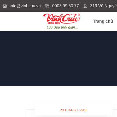
info@vinhcuu.vn
0903 99 50 77
319 Võ Nguyê
Trang chủ
29 THÁNG 1, 2018