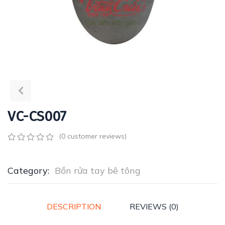
VC-CS007
(
0
customer reviews)
0
5
0
out
of
Category:
Bồn rửa tay bê tông
based
on
customer
ratings
DESCRIPTION
REVIEWS (0)