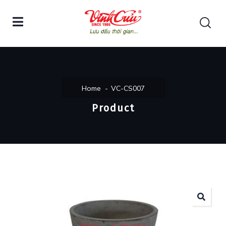
Home
VC-CS007
Product