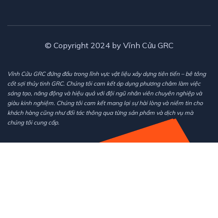
© Copyright 2024 by Vĩnh Cửu GRC
Vĩnh Cửu GRC đứng đầu trong lĩnh vực vật liệu xây dựng tiên tiến – bê tông
cốt sợi thủy tinh GRC. Chúng tôi cam kết áp dụng phương châm làm việc
sáng tạo, năng động và hiệu quả với đội ngũ nhân viên chuyên nghiệp và
giàu kinh nghiệm. Chúng tôi cam kết mang lại sự hài lòng và niềm tin cho
khách hàng cũng như đối tác thông qua từng sản phẩm và dịch vụ mà
chúng tôi cung cấp.