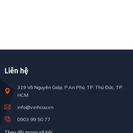
Petrol and Gas
Mechanical engineering
Read More
Factory construction
Read More
Read More
Read More
Read More
Read More
Liên hệ
319 Võ Nguyên Giáp, P.An Phú, TP. Thủ Đức, TP.
HCM
info@vinhcuu.vn
0903 99 50 77
Theo dõi mạng xã hội: